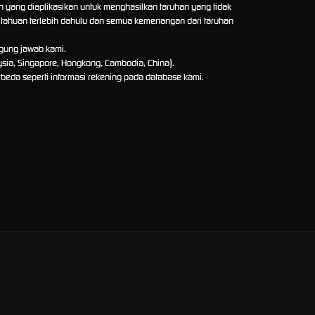
 yang diaplikasikan untuk menghasilkan taruhan yang tidak
itahuan terlebih dahulu dan semua kemenangan dari taruhan
ggung jawab kami.
sia, Singapore, Hongkong, Cambodia, China).
rbeda seperti informasi rekening pada database kami.
E