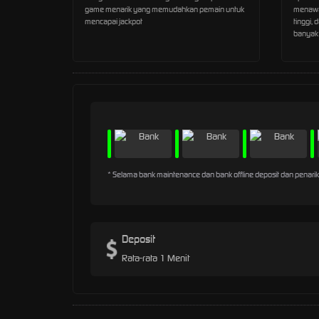
game menarik yang memudahkan pemain untuk
menawar
mencapai jackpot
tinggi,
banyak 
* Selama bank maintenance dan bank offline deposit dan penarik
Deposit
Rata-rata 1 Menit