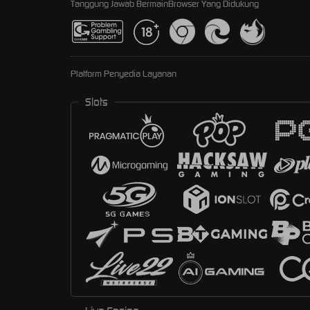
Tanggung Jawab Bermain
Browser Yang Didukung
Platform Penyedia Layanan
Slots