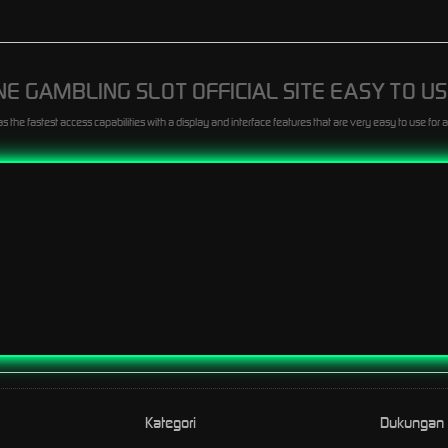
NE GAMBLING SLOT OFFICIAL SITE EASY TO 
 has the fastest access capabilities with a display and interface features that are very easy to use for a
Kategori
Dukungan