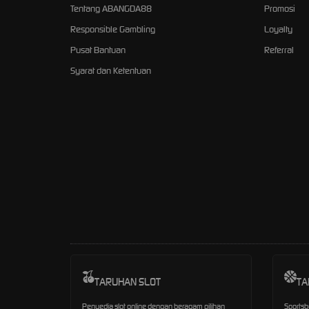
Tentang ABANGDA88
Promosi
Responsible Gambling
Loyalty
Pusat Bantuan
Referral
Syarat dan Ketentuan
TARUHAN SLOT
TA
Penyedia slot online dengan beragam pilihan
Sportsb