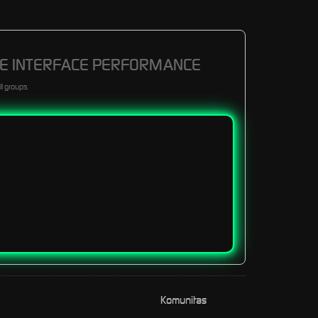
USE INTERFACE PERFORMANCE
ll groups.
Komunitas