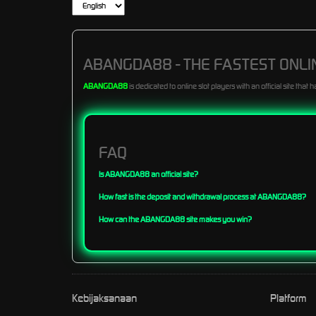
ABANGDA88 - THE FASTEST ONLI
ABANGDA88
is dedicated to online slot players with an official site that
FAQ
Is ABANGDA88 an official site?
How fast is the deposit and withdrawal process at ABANGDA88?
How can the ABANGDA88 site makes you win?
Kebijaksanaan
Platform