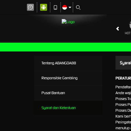
HOT
Syara
Tentang ABANGDA88
Responsible Gambling
PERATUR
Pendaftar
Pusat Bantuan
Anda waji
Proses Tr
Proses Pe
Syarat dan Ketentuan
Proses De
Kami ber
Peringata
menutup a