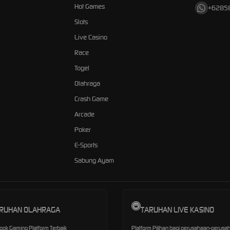
Hot Games
+6285
Slots
Live Casino
Race
Togel
Olahraga
Crash Game
Arcade
Poker
E-Sports
Sabung Ayam
RUHAN OLAHRAGA
TARUHAN LIVE KASINO
ook Gaming Platform Terbaik
Platform Pilihan bagi perusahaan-perusa