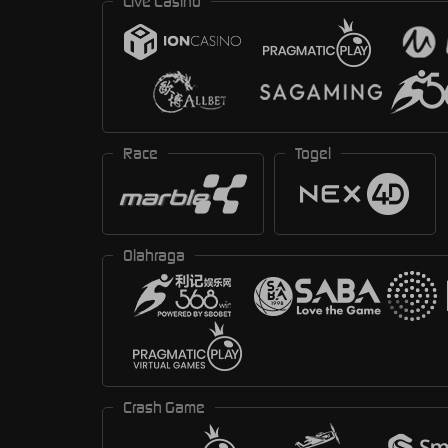
Live Casino
Race
Togel
Olahraga
Crash Game