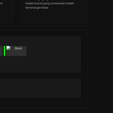
ame
terbaik di dunia yang menawarkan hadiah
kemenangan besar