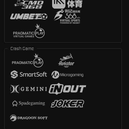
Crash Game