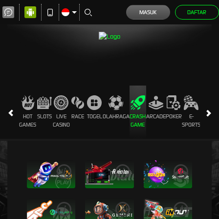
MASUK
DAFTAR
HOT
SLOTS
LIVE
RACE
TOGEL
OLAHRAGA
CRASH
ARCADE
POKER
E-
SABUN
GAMES
CASINO
GAME
SPORTS
AYAM
i
i
i
i
i
i