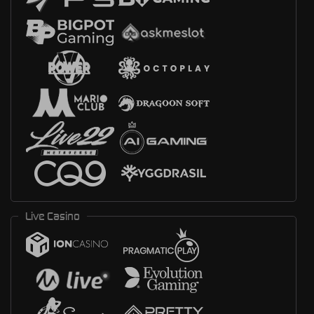
Live Casino