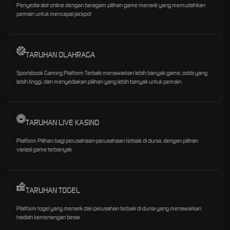
Penyedia slot online dengan beragam pilihan game menarik yang memudahkan
pemain untuk mencapai jackpot
TARUHAN OLAHRAGA
Sportsbook Gaming Platform Terbaik menawarkan lebih banyak game, odds yang
lebih tinggi, dan menyediakan pilihan yang lebih banyak untuk pemain.
TARUHAN LIVE KASINO
Platform Pilihan bagi perusahaan-perusahaan terbaik di dunia, dengan pilihan
variasi game terbanyak
TARUHAN TOGEL
Platform togel yang menarik dari perusahan terbaik di dunia yang menawarkan
hadiah kemenangan besar