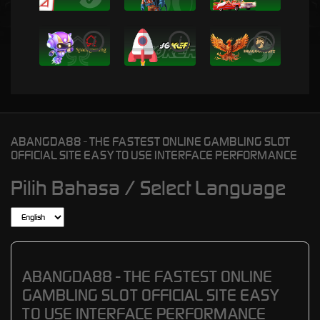
i
i
i
ABANGDA88 - THE FASTEST ONLINE GAMBLING SLOT
OFFICIAL SITE EASY TO USE INTERFACE PERFORMANCE
Pilih Bahasa / Select Language
ABANGDA88 - THE FASTEST ONLINE
GAMBLING SLOT OFFICIAL SITE EASY
TO USE INTERFACE PERFORMANCE