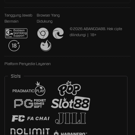
Tanggung Jawab
Browser Yang
Bermain
Didukung
©2026 ABANGDA88. Hak cipta
dilindungi | 18+
Platform Penyedia Layanan
Slots