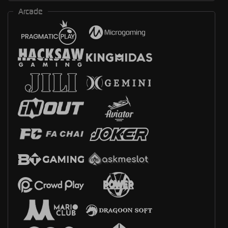
Arcade