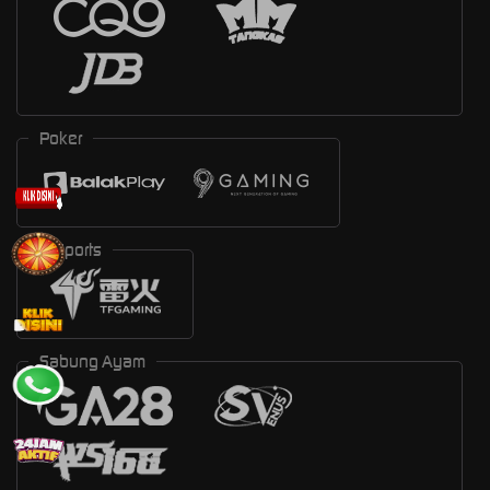
Poker
E-Sports
Sabung Ayam