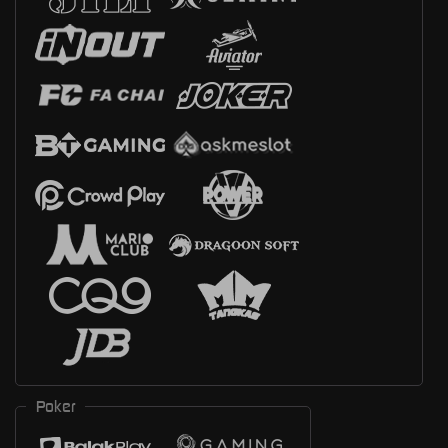
Poker