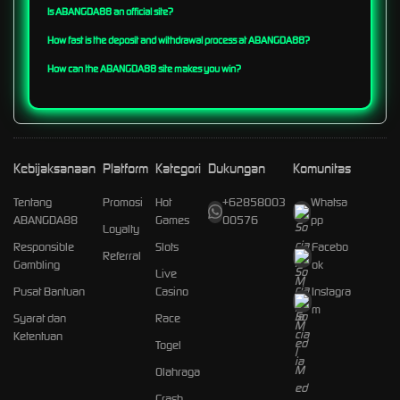
Is ABANGDA88 an official site?
How fast is the deposit and withdrawal process at ABANGDA88?
How can the ABANGDA88 site makes you win?
Kebijaksanaan
Platform
Kategori
Dukungan
Komunitas
Tentang
Promosi
Hot
+62858003
Whatsa
ABANGDA88
Games
00576
pp
Loyalty
Responsible
Slots
Facebo
Referral
Gambling
ok
Live
Pusat Bantuan
Casino
Instagra
m
Syarat dan
Race
Ketentuan
Togel
Olahraga
Crash