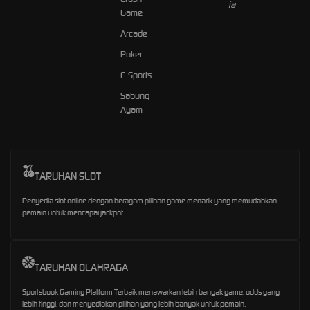
Game
Arcade
Poker
E-Sports
Sabung
Ayam
TARUHAN SLOT
Penyedia slot online dengan beragam pilihan game menarik yang memudahkan
pemain untuk mencapai jackpot
TARUHAN OLAHRAGA
Sportsbook Gaming Platform Terbaik menawarkan lebih banyak game, odds yang
lebih tinggi, dan menyediakan pilihan yang lebih banyak untuk pemain.