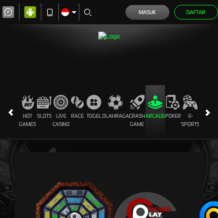
MASUK
DAFTAR
HOT
SLOTS
LIVE
RACE
TOGEL
OLAHRAGA
CRASH
ARCADE
POKER
E-
SABUN
GAMES
CASINO
GAME
SPORTS
AYAM